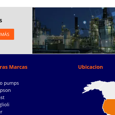
s
 MÁS
ras Marcas
Ubicacion
co pumps
mpson
ast
lioli
r