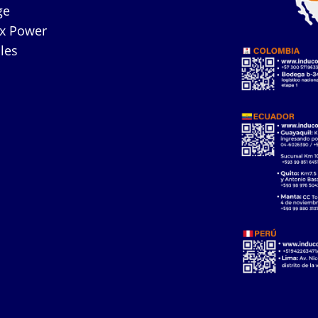
ge
ex Power
les