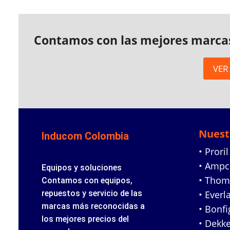
Contamos con las mejores marca
VER
Nuest
Inducom Colombia
• Proril
• Amp
Equipos y soluciones
• Tho
Contamos con equipos,
repuestos y servicio de las
• Everl
marcas más reconocidas a
• Bonfig
los mejores precios del
• Dekke