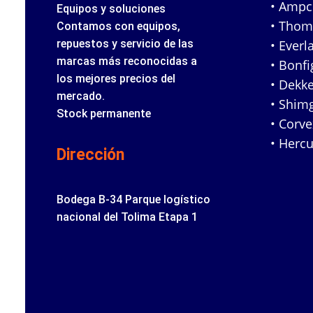
• Amp
Equipos y soluciones
• Tho
Contamos con equipos,
repuestos y servicio de las
• Everl
marcas más reconocidas a
• Bonfig
los mejores precios del
• Dekke
mercado.
• Shim
Stock permanente
• Corv
• Hercu
Dirección
Bodega B-34 Parque logístico
nacional del Tolima Etapa 1