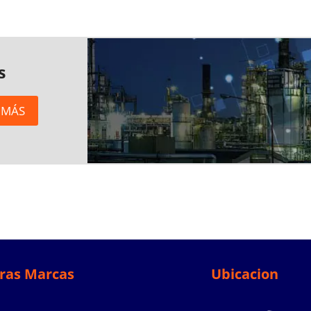
s
 MÁS
ras Marcas
Ubicacion