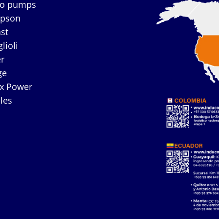
co pumps
mpson
ast
lioli
r
ge
ex Power
les