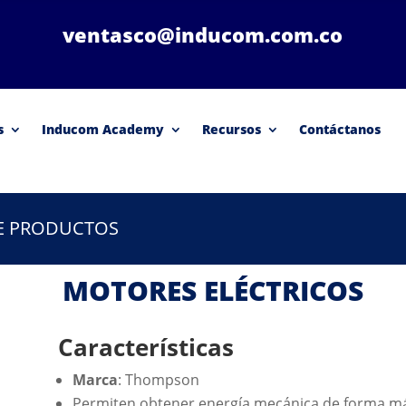
ventasco@inducom.com.co
s
Inducom Academy
Recursos
Contáctanos
DE PRODUCTOS
MOTORES ELÉCTRICOS
Características
Marca
: Thompson
Permiten obtener energía mecánica de forma má