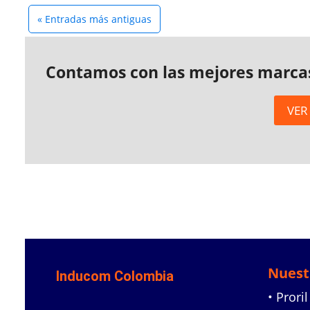
« Entradas más antiguas
Contamos con las mejores marca
VER
Nuest
Inducom Colombia
• Proril