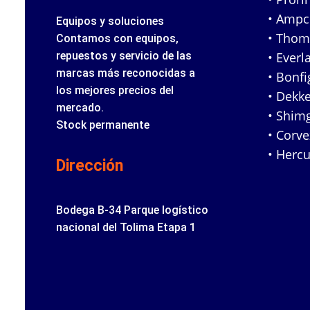
• Amp
Equipos y soluciones
• Tho
Contamos con equipos,
repuestos y servicio de las
• Everl
marcas más reconocidas a
• Bonfig
los mejores precios del
• Dekke
mercado.
• Shim
Stock permanente
• Corv
• Hercu
Dirección
Bodega B-34 Parque logístico
nacional del Tolima Etapa 1