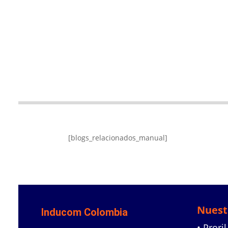
[blogs_relacionados_manual]
Nuest
Inducom Colombia
• Proril