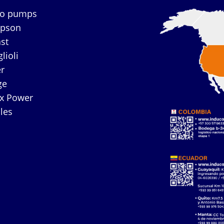
co pumps
mpson
ast
lioli
r
ge
ex Power
les