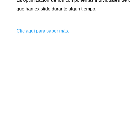
La optimización de los componentes individuales de u
que han existido durante algún tiempo.
Clic aquí para saber más.