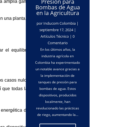
Presión para
una amplia gama
Bombas de Agua
en la Agricultura
en una planta.
por
Inducom Colombia
|
septiembre 17, 2024
|
Artículos Técnico
| 0
Comentario
En los últimos años, la
 el equilibrio
industria agrícola en
Colombia ha experimentado
un notable avance gracias a
la implementación de
s casos nulos.
tanques de presión para
bombas de agua. Estos
í que todas las
dispositivos, producidos
localmente, han
revolucionado las prácticas
 energética del
de riego, aumentando la...