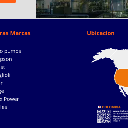
ras Marcas
Ubicacion
co pumps
mpson
ast
lioli
r
ge
ex Power
les