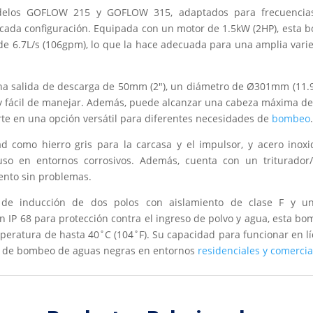
elos GOFLOW 215 y GOFLOW 315, adaptados para frecuencias
a cada configuración. Equipada con un motor de 1.5kW (2HP), est
 de 6.7L/s (106gpm), lo que la hace adecuada para una amplia va
 una salida de descarga de 50mm (2"), un diámetro de Ø301mm (11.9
a y fácil de manejar. Además, puede alcanzar una cabeza máxima de
erte en una opción versátil para diferentes necesidades de
bombeo
ad como hierro gris para la carcasa y el impulsor, y acero inox
cluso en entornos corrosivos. Además, cuenta con un triturador
ento sin problemas.
 inducción de dos polos con aislamiento de clase F y un pr
ón IP 68 para protección contra el ingreso de polvo y agua, esta 
eratura de hasta 40˚C (104˚F). Su capacidad para funcionar en líq
es de bombeo de aguas negras en entornos
residenciales y comercia