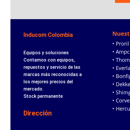
Nuest
Inducom Colombia
• Proril
• Amp
Equipos y soluciones
• Tho
Contamos con equipos,
repuestos y servicio de las
• Everl
marcas más reconocidas a
• Bonfig
los mejores precios del
• Dekke
mercado.
• Shim
Stock permanente
• Corv
• Hercu
Dirección