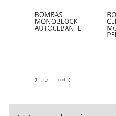
BOMBAS
B
MONOBLOCK
CE
AUTOCEBANTE
M
PE
[blogs_relacionados]