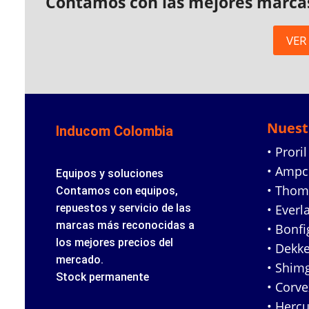
Contamos con las mejores marca
VER
Nuest
Inducom Colombia
• Proril
• Amp
Equipos y soluciones
• Tho
Contamos con equipos,
repuestos y servicio de las
• Everl
marcas más reconocidas a
• Bonfig
los mejores precios del
• Dekke
mercado.
• Shim
Stock permanente
• Corv
• Hercu