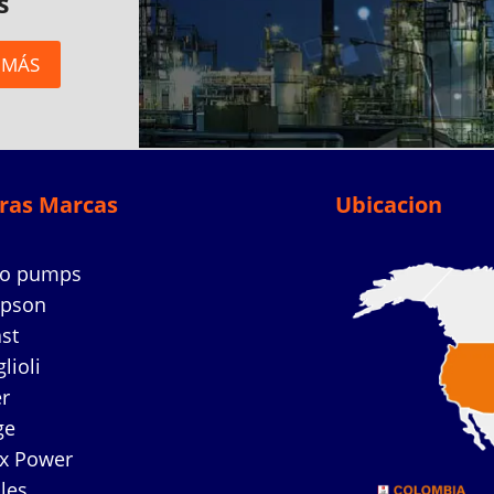
s
 MÁS
ras Marcas
Ubicacion
co pumps
mpson
ast
lioli
r
ge
ex Power
les