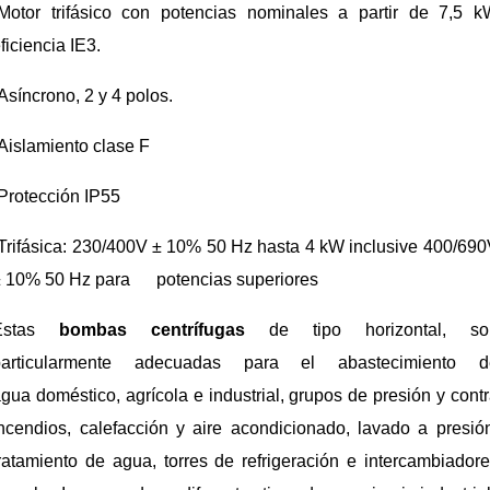
-Motor trifásico con potencias nominales a partir de 7,5 k
ficiencia IE3.
Asíncrono, 2 y 4 polos.
Aislamiento clase F
Protección IP55
Trifásica: 230/400V ± 10% 50 Hz hasta 4 kW inclusive 400/69
± 10% 50 Hz para potencias superiores
Estas
bombas centrífugas
de tipo horizontal, so
particularmente adecuadas para el abastecimiento d
gua doméstico, agrícola e industrial, grupos de presión y cont
ncendios, calefacción y aire acondicionado, lavado a presió
ratamiento de agua, torres de refrigeración e intercambiador