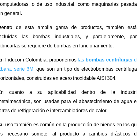
computadoras, o de uso industrial, como maquinarias pesada
n general.
Dentro de esta amplia gama de productos, también está
incluidas las bombas industriales, y paralelamente, par
abricarlas se requiere de bombas en funcionamiento.
En Inducom Colombia, proponemos
las
bombas centrífugas
d
bara, serie 3M
, que son un tipo de electrobombas centrífug
orizontales, construidas en acero inoxidable AISI 304.
En cuanto a su aplicabilidad dentro de la industri
metalmecánica, son usadas para el abastecimiento de agua e
orres de refrigeración e intercambiadores de calor.
u uso también es común en la producción de bienes en los q
es necesario someter al producto a cambios drásticos d