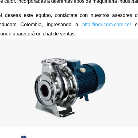
e calor. Incorporadas a diferentes tipos de maquinaria industrial
Si deseas este equipo, contáctate con nuestros asesores d
Inducom Colombia, ingresando a
http://inducom.com.co/
e
onde aparecerá un chat de ventas.