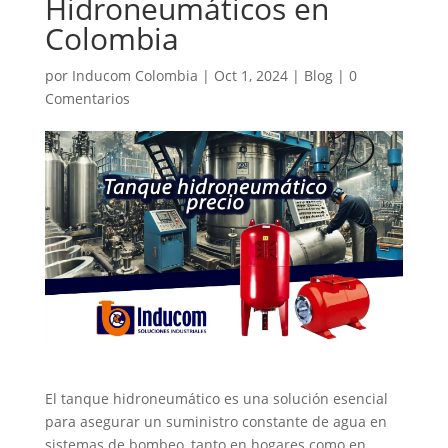
Hidroneumáticos en
Colombia
por
Inducom Colombia
|
Oct 1, 2024
|
Blog
|
0
Comentarios
El tanque hidroneumático es una solución esencial
para asegurar un suministro constante de agua en
sistemas de bombeo, tanto en hogares como en