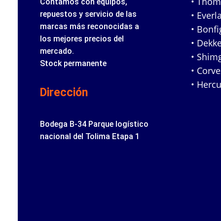
• Tho
Contamos con equipos,
repuestos y servicio de las
• Everl
marcas más reconocidas a
• Bonfig
los mejores precios del
• Dekke
mercado.
• Shim
Stock permanente
• Corv
• Hercu
Dirección
Bodega B-34 Parque logístico
nacional del Tolima Etapa 1