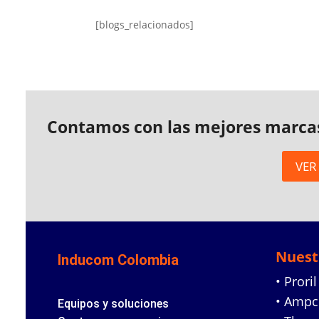
[blogs_relacionados]
Contamos con las mejores marca
VER
Nuest
Inducom Colombia
• Proril
• Amp
Equipos y soluciones