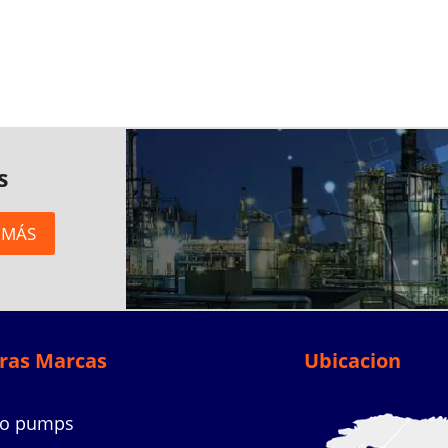
s
 MÁS
ras Marcas
Ubicacion
co pumps