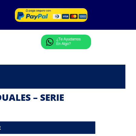
UALES – SERIE
R