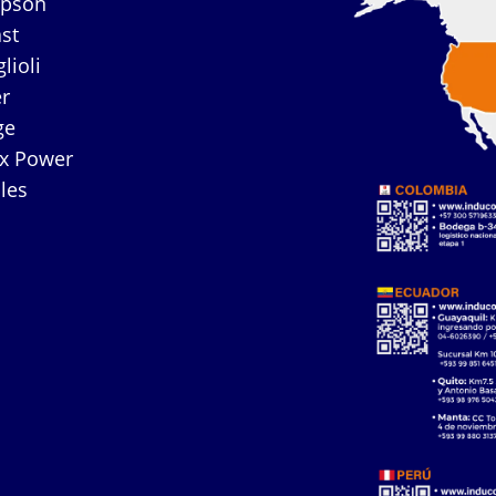
mpson
ast
lioli
r
ge
ex Power
les