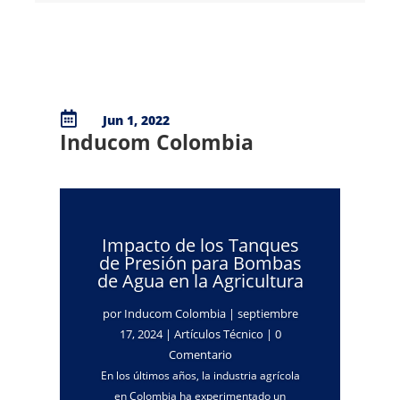

Jun 1, 2022
Inducom Colombia
Impacto de los Tanques
de Presión para Bombas
de Agua en la Agricultura
por
Inducom Colombia
|
septiembre
17, 2024
|
Artículos Técnico
| 0
Comentario
En los últimos años, la industria agrícola
en Colombia ha experimentado un