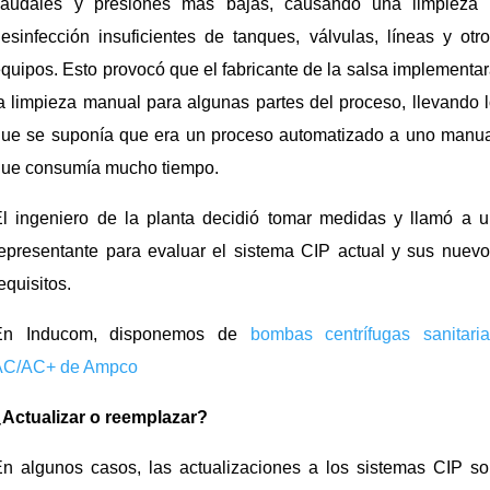
caudales y presiones más bajas, causando una limpieza 
esinfección insuficientes de tanques, válvulas, líneas y otr
quipos. Esto provocó que el fabricante de la salsa implementa
a limpieza manual para algunas partes del proceso, llevando 
que se suponía que era un proceso automatizado a uno manua
que consumía mucho tiempo.
l ingeniero de la planta decidió tomar medidas y llamó a 
epresentante para evaluar el sistema CIP actual y sus nuev
equisitos.
En Inducom, disponemos de
bombas centrífugas sanitaria
AC/AC+ de Ampco
¿Actualizar o reemplazar?
n algunos casos, las actualizaciones a los sistemas CIP s