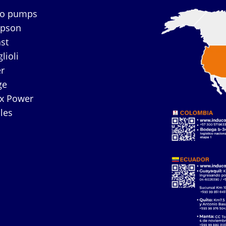
co pumps
mpson
ast
lioli
r
ge
ex Power
les