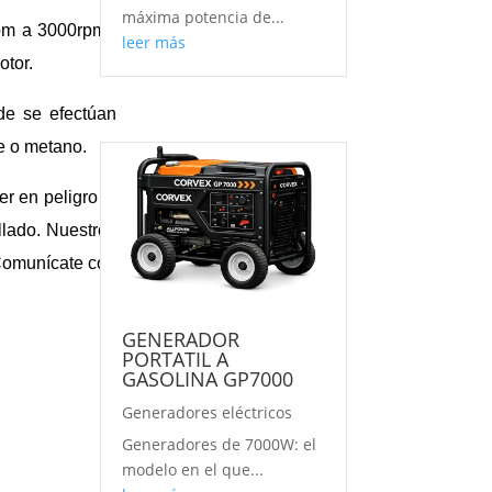
máxima potencia de...
rpm a 3000rpm-.
leer más
otor.
nde se efectúan
ue o metano.
 en peligro la
llado. Nuestros
Comunícate con
GENERADOR
PORTATIL A
GASOLINA GP7000
Generadores eléctricos
Generadores de 7000W: el
modelo en el que...