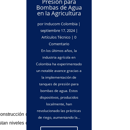
Presión para
Bombas de Agua
en la Agricultura
por
Inducom Colombia
|
septiembre 17, 2024
|
Artículos Técnico
| 0
Comentario
En los últimos años, la
industria agrícola en
Colombia ha experimentado
un notable avance gracias a
la implementación de
tanques de presión para
bombas de agua. Estos
dispositivos, producidos
localmente, han
revolucionado las prácticas
construcción de
de riego, aumentando la...
tan niveles de