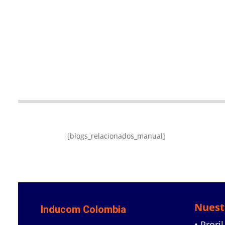
[blogs_relacionados_manual]
Nuest
Inducom Colombia
• Proril