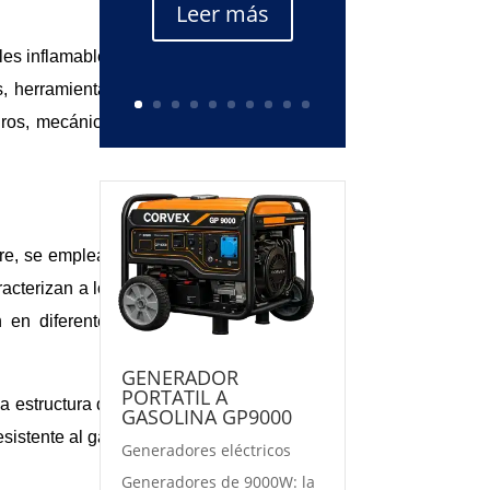
Leer más
les inflamables
s, herramientas
uros, mecánica,
re, se emplean
acterizan a los
n en diferentes
GENERADOR
PORTATIL A
a estructura de
GASOLINA GP9000
sistente al gas
Generadores eléctricos
Generadores de 9000W: la