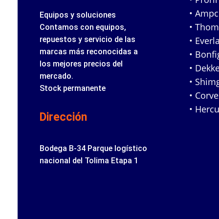
• Amp
Equipos y soluciones
• Tho
Contamos con equipos,
repuestos y servicio de las
• Everl
marcas más reconocidas a
• Bonfig
los mejores precios del
• Dekke
mercado.
• Shim
Stock permanente
• Corv
• Hercu
Dirección
Bodega B-34 Parque logístico
nacional del Tolima Etapa 1