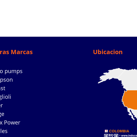
ras Marcas
Ubicacion
co pumps
mpson
ast
lioli
r
ge
ex Power
les