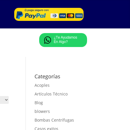
Categorías
Acoples
Artículos Técnico
Blog
blowers
Bombas Centrífugas
Casos exitos