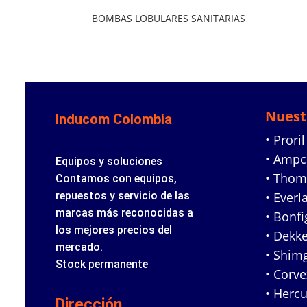
BOMBAS LOBULARES SANITARIAS
Nuest
Inducom Colombia
• Proril
• Amp
Equipos y soluciones
• Tho
Contamos con equipos,
repuestos y servicio de las
• Everl
marcas más reconocidas a
• Bonfig
los mejores precios del
• Dekke
mercado.
• Shim
Stock permanente
• Corv
• Hercu
Dirección